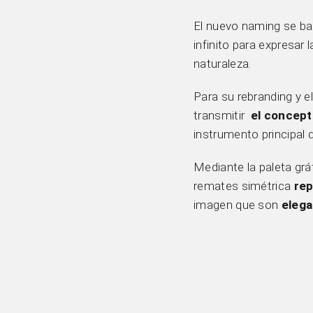
El nuevo naming se ba
infinito para expresar 
naturaleza.
Para su rebranding y e
transmitir
el concepto
instrumento principal d
Mediante la paleta gráf
remates simétrica
re
imagen que son
elega